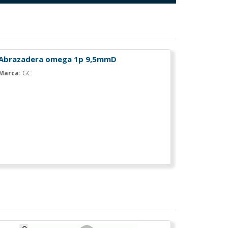
Abrazadera omega 1p 9,5mmD
Marca:
GC
Abrazade
base
Marca:
GC