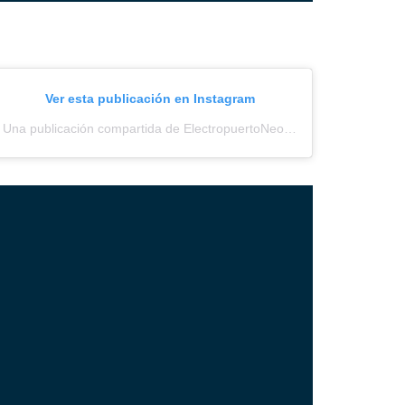
Ver esta publicación en Instagram
Una publicación compartida de ElectropuertoNeored (@electropuerto_)