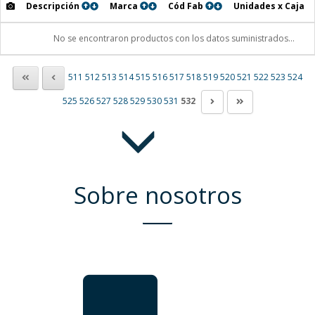
Descripción
Marca
Cód Fab
Unidades x Caja
No se encontraron productos con los datos suministrados...
511
512
513
514
515
516
517
518
519
520
521
522
523
524
525
526
527
528
529
530
531
532
Sobre nosotros