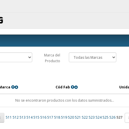
Marca del
Producto
Marca
Cód Fab
Unida
No se encontraron productos con los datos suministrados...
511
512
513
514
515
516
517
518
519
520
521
522
523
524
525
526
527