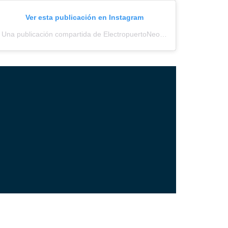
Ver esta publicación en Instagram
Una publicación compartida de ElectropuertoNeored (@electropuerto_)