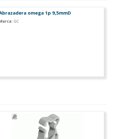
Abrazadera omega 1p 9,5mmD
Marca:
GC
Abrazade
base
Marca:
GC