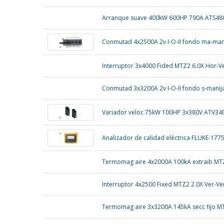
Arranque suave 400kW 600HP 790A ATS48
Conmutad 4x2500A 2v I-O-II fondo ma-man
Interruptor 3x4000 Fided MTZ2 6.0X Hor-V
Conmutad 3x3200A 2v I-O-II fondo s-manij
Variador veloc 75kW 100HP 3x380V ATV34
Analizador de calidad eléctrica FLUKE-177
Termomag aire 4x2000A 100kA extraib M
Interruptor 4x2500 Fixed MTZ2 2.0X Ver-Ve
Termomag aire 3x3200A 145kA secc fijo 