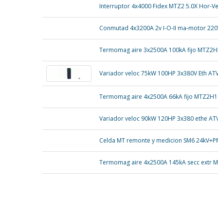
Interruptor 4x4000 Fidex MTZ2 5.0X Hor-V
Conmutad 4x3200A 2v I-O-II ma-motor 22
Termomag aire 3x2500A 100kA fijo MTZ2H
Variador veloc 75kW 100HP 3x380V Eth AT
Termomag aire 4x2500A 66kA fijo MTZ2H1
Variador veloc 90kW 120HP 3x380 ethe AT
Celda MT remonte y medicion SM6 24kV+
Termomag aire 4x2500A 145kA secc extr