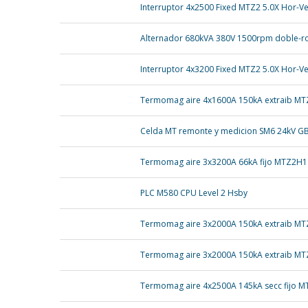
Interruptor 4x2500 Fixed MTZ2 5.0X Hor-V
Alternador 680kVA 380V 1500rpm doble-
Interruptor 4x3200 Fixed MTZ2 5.0X Hor-V
Termomag aire 4x1600A 150kA extraib MT
Celda MT remonte y medicion SM6 24kV G
Termomag aire 3x3200A 66kA fijo MTZ2H1
PLC M580 CPU Level 2 Hsby
Termomag aire 3x2000A 150kA extraib M
Termomag aire 3x2000A 150kA extraib MT
Termomag aire 4x2500A 145kA secc fijo 