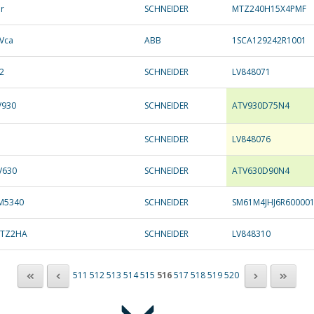
er
SCHNEIDER
MTZ240H15X4PMF
0Vca
ABB
1SCA129242R1001
2
SCHNEIDER
LV848071
V930
SCHNEIDER
ATV930D75N4
SCHNEIDER
LV848076
V630
SCHNEIDER
ATV630D90N4
PM5340
SCHNEIDER
SM61M4JHJ6R60000
 MTZ2HA
SCHNEIDER
LV848310
511
512
513
514
515
516
517
518
519
520