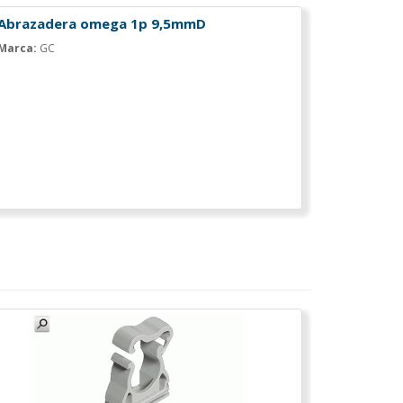
Abrazadera omega 1p 9,5mmD
Marca:
GC
Abrazade
base
Marca:
GC