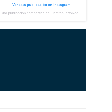
Ver esta publicación en Instagram
Una publicación compartida de ElectropuertoNeored (@electropuerto_)