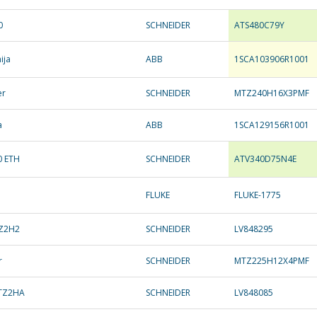
0
SCHNEIDER
ATS480C79Y
ija
ABB
1SCA103906R1001
er
SCHNEIDER
MTZ240H16X3PMF
a
ABB
1SCA129156R1001
0 ETH
SCHNEIDER
ATV340D75N4E
5
FLUKE
FLUKE-1775
TZ2H2
SCHNEIDER
LV848295
r
SCHNEIDER
MTZ225H12X4PMF
MTZ2HA
SCHNEIDER
LV848085