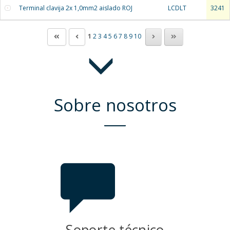
Terminal clavija 2x 1,0mm2 aislado ROJ
LCDLT
3241
1
2
3
4
5
6
7
8
9
10
Sobre nosotros
Soporte técnico