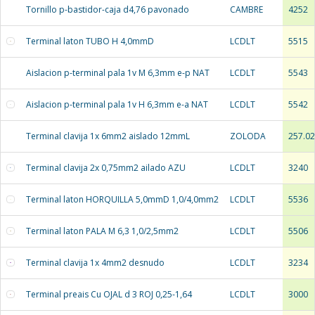
Tornillo p-bastidor-caja d4,76 pavonado
CAMBRE
4252
Terminal laton TUBO H 4,0mmD
LCDLT
5515
Aislacion p-terminal pala 1v M 6,3mm e-p NAT
LCDLT
5543
Aislacion p-terminal pala 1v H 6,3mm e-a NAT
LCDLT
5542
Terminal clavija 1x 6mm2 aislado 12mmL
ZOLODA
257.0
Terminal clavija 2x 0,75mm2 ailado AZU
LCDLT
3240
Terminal laton HORQUILLA 5,0mmD 1,0/4,0mm2
LCDLT
5536
Terminal laton PALA M 6,3 1,0/2,5mm2
LCDLT
5506
Terminal clavija 1x 4mm2 desnudo
LCDLT
3234
Terminal preais Cu OJAL d 3 ROJ 0,25-1,64
LCDLT
3000