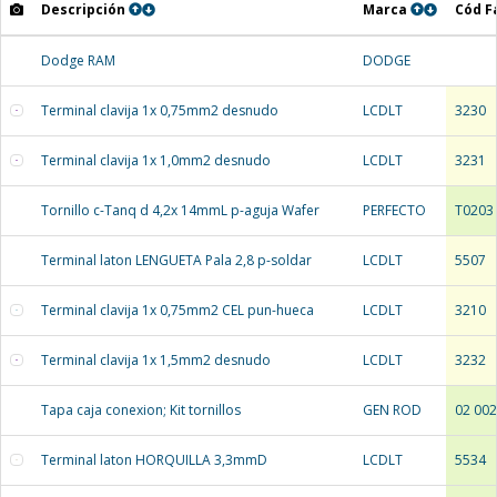
Descripción
Marca
Cód F
Dodge RAM
DODGE
Terminal clavija 1x 0,75mm2 desnudo
LCDLT
3230
Terminal clavija 1x 1,0mm2 desnudo
LCDLT
3231
Tornillo c-Tanq d 4,2x 14mmL p-aguja Wafer
PERFECTO
T0203
Terminal laton LENGUETA Pala 2,8 p-soldar
LCDLT
5507
Terminal clavija 1x 0,75mm2 CEL pun-hueca
LCDLT
3210
Terminal clavija 1x 1,5mm2 desnudo
LCDLT
3232
Tapa caja conexion; Kit tornillos
GEN ROD
02 00
Terminal laton HORQUILLA 3,3mmD
LCDLT
5534