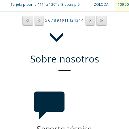
Tarjeta p-borne " 11" a " 20" s-IB apais p-5
ZOLODA
109.50
5
6
7
8
9
10
11
12
13
14
Sobre nosotros
Soporte técnico