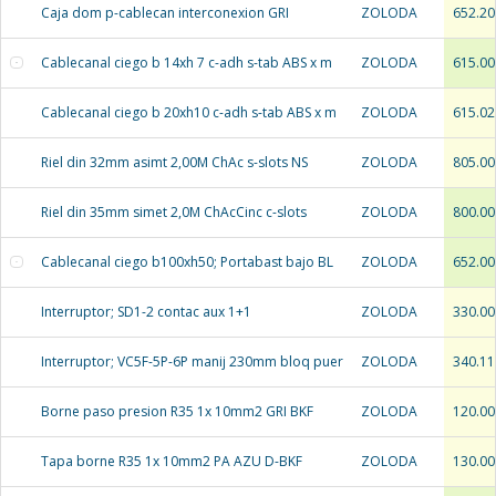
Caja dom p-cablecan interconexion GRI
ZOLODA
652.20
Cablecanal ciego b 14xh 7 c-adh s-tab ABS x m
ZOLODA
615.00
Cablecanal ciego b 20xh10 c-adh s-tab ABS x m
ZOLODA
615.02
Riel din 32mm asimt 2,00M ChAc s-slots NS
ZOLODA
805.00
Riel din 35mm simet 2,0M ChAcCinc c-slots
ZOLODA
800.00
Cablecanal ciego b100xh50; Portabast bajo BL
ZOLODA
652.00
Interruptor; SD1-2 contac aux 1+1
ZOLODA
330.00
Interruptor; VC5F-5P-6P manij 230mm bloq puer
ZOLODA
340.11
Borne paso presion R35 1x 10mm2 GRI BKF
ZOLODA
120.00
Tapa borne R35 1x 10mm2 PA AZU D-BKF
ZOLODA
130.00