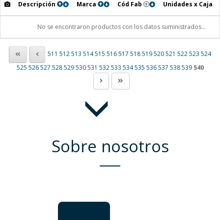
Descripción
Marca
Cód Fab
Unidades x Caja
No se encontraron productos con los datos suministrados...
511
512
513
514
515
516
517
518
519
520
521
522
523
524
525
526
527
528
529
530
531
532
533
534
535
536
537
538
539
540
Sobre nosotros