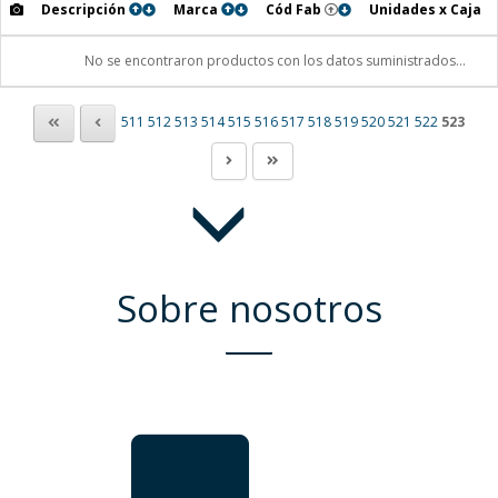
Descripción
Marca
Cód Fab
Unidades x Caja
No se encontraron productos con los datos suministrados...
511
512
513
514
515
516
517
518
519
520
521
522
523
Sobre nosotros