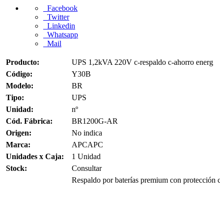
Facebook
Twitter
Linkedin
Whatsapp
Mail
Producto:
UPS 1,2kVA 220V c-respaldo c-ahorro energ
Código:
Y30B
Modelo:
BR
Tipo:
UPS
Unidad:
nº
Cód. Fábrica:
BR1200G-AR
Origen:
No indica
Marca:
APCAPC
Unidades x Caja:
1 Unidad
Stock:
Consultar
Respaldo por baterías premium con protección 