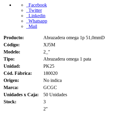
Facebook
Twitter
Linkedin
Whatsapp
Mail
Producto:
Abrazadera omega 1p 51,0mmD
Código:
XJ5M
Modelo:
2_"
Tipo:
Abrazadera omega 1 pata
Unidad:
PK25
Cód. Fábrica:
180020
Origen:
No indica
Marca:
GCGC
Unidades x Caja:
50 Unidades
Stock:
3
2"