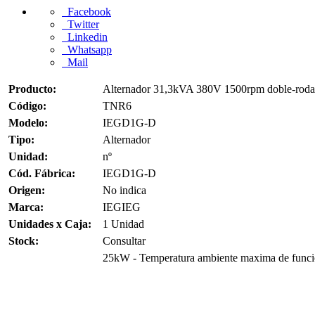
Facebook
Twitter
Linkedin
Whatsapp
Mail
Producto:
Alternador 31,3kVA 380V 1500rpm doble-rod
Código:
TNR6
Modelo:
IEGD1G-D
Tipo:
Alternador
Unidad:
nº
Cód. Fábrica:
IEGD1G-D
Origen:
No indica
Marca:
IEGIEG
Unidades x Caja:
1 Unidad
Stock:
Consultar
25kW - Temperatura ambiente maxima de funcio