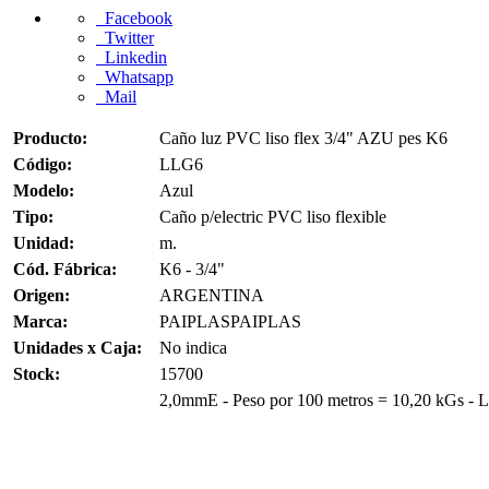
Facebook
Twitter
Linkedin
Whatsapp
Mail
Producto:
Caño luz PVC liso flex 3/4" AZU pes K6
Código:
LLG6
Modelo:
Azul
Tipo:
Caño p/electric PVC liso flexible
Unidad:
m.
Cód. Fábrica:
K6 - 3/4"
Origen:
ARGENTINA
Marca:
PAIPLASPAIPLAS
Unidades x Caja:
No indica
Stock:
15700
2,0mmE - Peso por 100 metros = 10,20 kGs - Lin