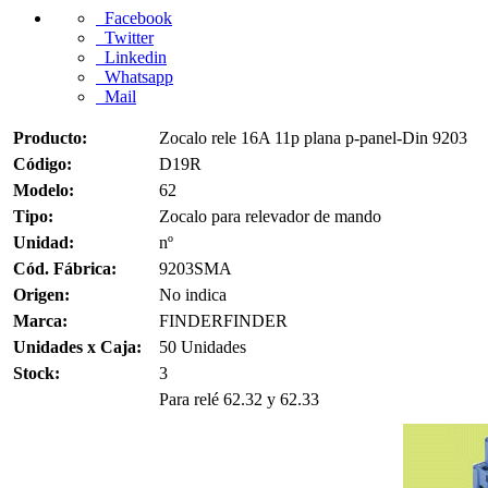
Facebook
Twitter
Linkedin
Whatsapp
Mail
Producto:
Zocalo rele 16A 11p plana p-panel-Din 9203
Código:
D19R
Modelo:
62
Tipo:
Zocalo para relevador de mando
Unidad:
nº
Cód. Fábrica:
9203SMA
Origen:
No indica
Marca:
FINDERFINDER
Unidades x Caja:
50 Unidades
Stock:
3
Para relé 62.32 y 62.33