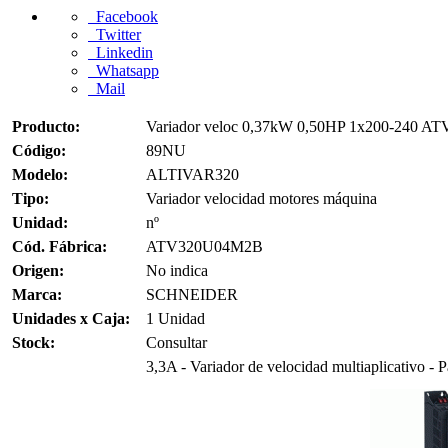
Facebook
Twitter
Linkedin
Whatsapp
Mail
Producto:
Variador veloc 0,37kW 0,50HP 1x200-240 AT
Código:
89NU
Modelo:
ALTIVAR320
Tipo:
Variador velocidad motores máquina
Unidad:
nº
Cód. Fábrica:
ATV320U04M2B
Origen:
No indica
Marca:
SCHNEIDER
Unidades x Caja:
1 Unidad
Stock:
Consultar
3,3A - Variador de velocidad multiaplicativo - P