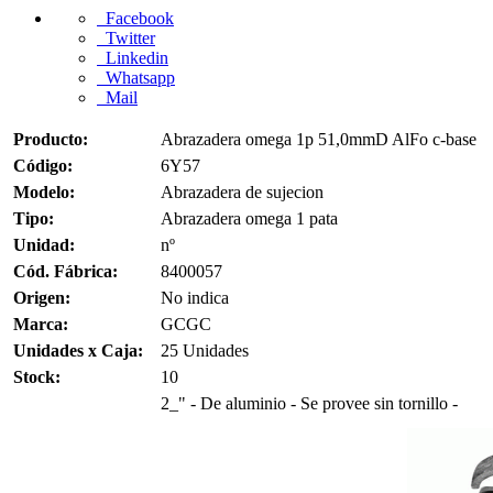
Facebook
Twitter
Linkedin
Whatsapp
Mail
Producto:
Abrazadera omega 1p 51,0mmD AlFo c-base
Código:
6Y57
Modelo:
Abrazadera de sujecion
Tipo:
Abrazadera omega 1 pata
Unidad:
nº
Cód. Fábrica:
8400057
Origen:
No indica
Marca:
GCGC
Unidades x Caja:
25 Unidades
Stock:
10
2_" - De aluminio - Se provee sin tornillo -