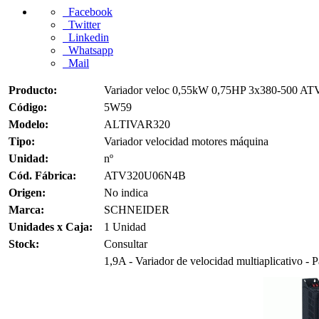
Facebook
Twitter
Linkedin
Whatsapp
Mail
Producto:
Variador veloc 0,55kW 0,75HP 3x380-500 AT
Código:
5W59
Modelo:
ALTIVAR320
Tipo:
Variador velocidad motores máquina
Unidad:
nº
Cód. Fábrica:
ATV320U06N4B
Origen:
No indica
Marca:
SCHNEIDER
Unidades x Caja:
1 Unidad
Stock:
Consultar
1,9A - Variador de velocidad multiaplicativo - P