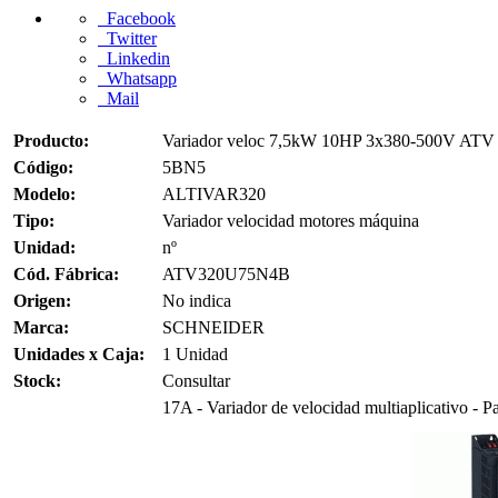
Facebook
Twitter
Linkedin
Whatsapp
Mail
Producto:
Variador veloc 7,5kW 10HP 3x380-500V ATV
Código:
5BN5
Modelo:
ALTIVAR320
Tipo:
Variador velocidad motores máquina
Unidad:
nº
Cód. Fábrica:
ATV320U75N4B
Origen:
No indica
Marca:
SCHNEIDER
Unidades x Caja:
1 Unidad
Stock:
Consultar
17A - Variador de velocidad multiaplicativo - P