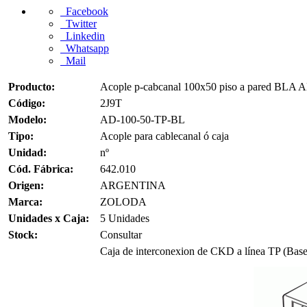
Facebook
Twitter
Linkedin
Whatsapp
Mail
Producto:
Acople p-cabcanal 100x50 piso a pared BLA 
Código:
2J9T
Modelo:
AD-100-50-TP-BL
Tipo:
Acople para cablecanal ó caja
Unidad:
nº
Cód. Fábrica:
642.010
Origen:
ARGENTINA
Marca:
ZOLODA
Unidades x Caja:
5 Unidades
Stock:
Consultar
Caja de interconexion de CKD a línea TP (Base 