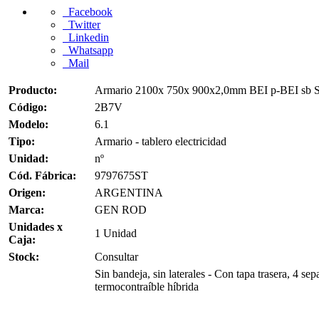
Facebook
Twitter
Linkedin
Whatsapp
Mail
Producto:
Armario 2100x 750x 900x2,0mm BEI p-BEI sb 
Código:
2B7V
Modelo:
6.1
Tipo:
Armario - tablero electricidad
Unidad:
nº
Cód. Fábrica:
9797675ST
Origen:
ARGENTINA
Marca:
GEN ROD
Unidades x
1 Unidad
Caja:
Stock:
Consultar
Sin bandeja, sin laterales - Con tapa trasera, 4 se
termocontraíble híbrida